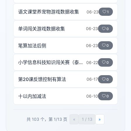
语文课堂养宠物游戏数据收集
06-23
1
单词闯关游戏数据收集
06-23
0
笔算加法后侧
06-23
0
小学信息科技知识闯关赛（泰山版）
06-22
0
第20课反馈控制有算法
06-17
0
十以内加减法
06-10
0
共 103 个，第 1/13 页
«
1 / 13
»