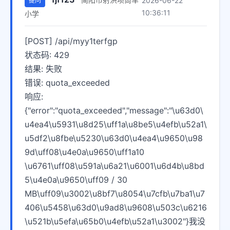
2026-06-22
提问
10:36:11
小学
[POST] /api/myy1terfgp

状态码: 429

结果: 失败

错误: quota_exceeded

响应: 
{"error":"quota_exceeded","message":"\u63d0\
u4ea4\u5931\u8d25\uff1a\u8be5\u4efb\u52a1\
u5df2\u8fbe\u5230\u63d0\u4ea4\u9650\u98
9d\uff08\u4e0a\u9650\uff1a10 
\u6761\uff08\u591a\u6a21\u6001\u6d4b\u8bd
5\u4e0a\u9650\uff09 / 30 
MB\uff09\u3002\u8bf7\u8054\u7cfb\u7ba1\u7
406\u5458\u63d0\u9ad8\u9608\u503c\u6216
\u521b\u5efa\u65b0\u4efb\u52a1\u3002"}我没