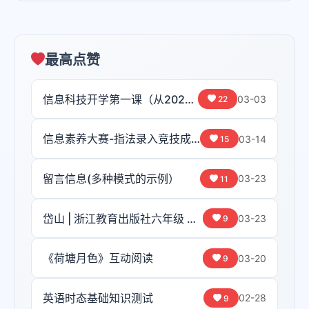
最高点赞
信息科技开学第一课（从2026春晚看信息科技的“策马扬鞭”）
03-03
22
信息素养大赛-指法录入竞技成绩汇总分析系统
03-14
15
留言信息(多种模式的示例）
03-23
11
岱山 | 浙江教育出版社六年级 枚举算法互动教学网页
03-23
9
《荷塘月色》互动阅读
03-20
9
英语时态基础知识测试
02-28
9