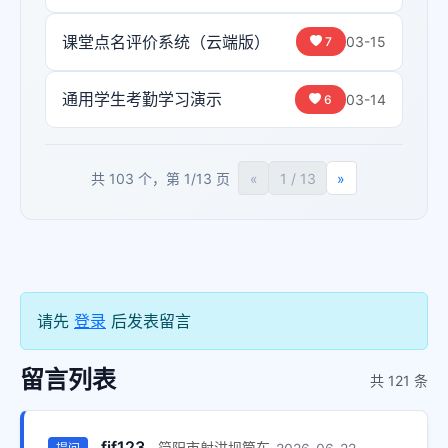
课堂点名评价系统（云端版）
03-15
7
通用学生考勤学习演示
03-14
6
共 103 个，第 1/13 页
«
1 / 13
»
请先
登录
后发表留言
留言列表
共 121 条
fjf123
简阳市射洪坝筒车