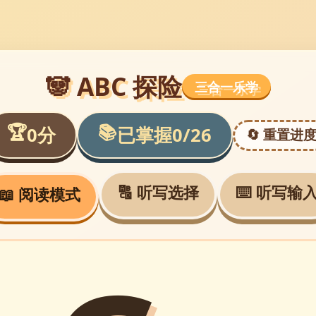
🐼 ABC 探险
三合一乐学
🏆
📚
分
已掌握
0
0
/26
🔄 重置进
🔠 听写选择
⌨️ 听写输
📖 阅读模式