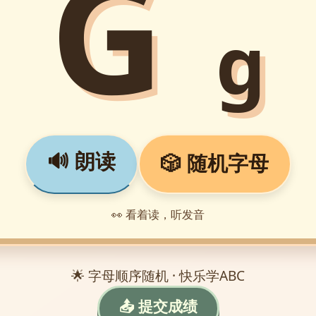
G
g
🔊 朗读
🎲 随机字母
👀 看着读，听发音
🌟 字母顺序随机 · 快乐学ABC
📤 提交成绩