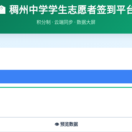
🏫 稠州中学学生志愿者签到平
积分制 · 云端同步 · 数据大屏
👁️ 预览数据