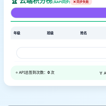
🏆 云端积分榜
(从API同步)
❌ 同步失败
年级
班级
姓名
⭐ API总签到次数：
0
次
🏅