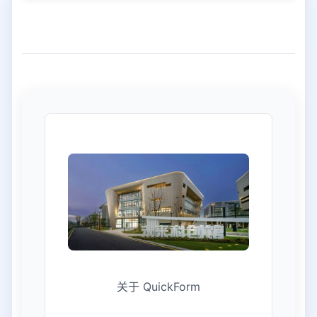
关于 QuickForm