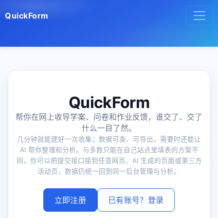
QuickForm
QuickForm
帮你在网上收导学案、问卷和作业反馈，谁交了、交了
什么一目了然。
几分钟就能建好一次收集；数据可查、可导出，需要时还能让
AI 帮你整理和分析。与多数只能在自己站点里填表的方案不
同，你可以把提交接口接到任意网页、AI 生成的页面或第三方
活动页，数据仍统一回到同一后台管理与分析。
立即注册
已有账号？登录